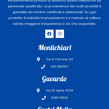
esclusivamente prodotti di altissima qualità selezionati da
personale qualificato. La provenienza dei nostri prodotti è
garantita da fornitori certificati e selezionati. Su ogni
prodotto è indicata la provenienza e il metodo di cattura
dando maggiore trasparenza a ciò che acquistate.
F
I
a
n
c
s
e
t
Montichiari
b
a
o
g
o
r
Via G. Falcone, 122
k
a
m
030 9961517
Gavardo
Via 25 aprile, 41/43
0365 31626