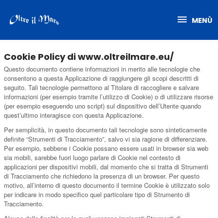
Vai
Menù
MENÙ
al
contenuto
Cookie Policy di www.oltreilmare.eu/
Questo documento contiene informazioni in merito alle tecnologie che
consentono a questa Applicazione di raggiungere gli scopi descritti di
seguito. Tali tecnologie permettono al Titolare di raccogliere e salvare
informazioni (per esempio tramite l’utilizzo di Cookie) o di utilizzare risorse
(per esempio eseguendo uno script) sul dispositivo dell’Utente quando
quest’ultimo interagisce con questa Applicazione.
Per semplicità, in questo documento tali tecnologie sono sinteticamente
definite “Strumenti di Tracciamento”, salvo vi sia ragione di differenziare.
Per esempio, sebbene i Cookie possano essere usati in browser sia web
sia mobili, sarebbe fuori luogo parlare di Cookie nel contesto di
applicazioni per dispositivi mobili, dal momento che si tratta di Strumenti
di Tracciamento che richiedono la presenza di un browser. Per questo
motivo, all’interno di questo documento il termine Cookie è utilizzato solo
per indicare in modo specifico quel particolare tipo di Strumento di
Tracciamento.