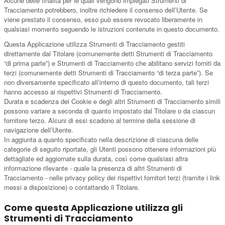
Alcune delle finalità per le quali vengono impiegati Strumenti di
Tracciamento potrebbero, inoltre richiedere il consenso dell’Utente. Se
viene prestato il consenso, esso può essere revocato liberamente in
qualsiasi momento seguendo le istruzioni contenute in questo documento.
Questa Applicazione utilizza Strumenti di Tracciamento gestiti
direttamente dal Titolare (comunemente detti Strumenti di Tracciamento
“di prima parte”) e Strumenti di Tracciamento che abilitano servizi forniti da
terzi (comunemente detti Strumenti di Tracciamento “di terza parte”). Se
non diversamente specificato all’interno di questo documento, tali terzi
hanno accesso ai rispettivi Strumenti di Tracciamento.
Durata e scadenza dei Cookie e degli altri Strumenti di Tracciamento simili
possono variare a seconda di quanto impostato dal Titolare o da ciascun
fornitore terzo. Alcuni di essi scadono al termine della sessione di
navigazione dell’Utente.
In aggiunta a quanto specificato nella descrizione di ciascuna delle
categorie di seguito riportate, gli Utenti possono ottenere informazioni più
dettagliate ed aggiornate sulla durata, così come qualsiasi altra
informazione rilevante - quale la presenza di altri Strumenti di
Tracciamento - nelle privacy policy dei rispettivi fornitori terzi (tramite i link
messi a disposizione) o contattando il Titolare.
Come questa Applicazione utilizza gli
Strumenti di Tracciamento